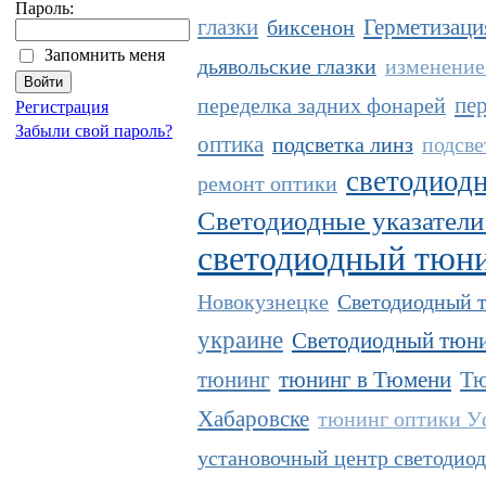
Пароль:
глазки
Герметизаци
биксенон
Запомнить меня
дьявольские глазки
изменение
пе
переделка задних фонарей
Регистрация
Забыли свой пароль?
оптика
подсветка линз
подсве
светодиодн
ремонт оптики
Светодиодные указатели
светодиодный тюн
Новокузнецке
Светодиодный т
украине
Светодиодный тюни
тюнинг
тюнинг в Тюмени
Тю
Хабаровске
тюнинг оптики У
установочный центр светодиод