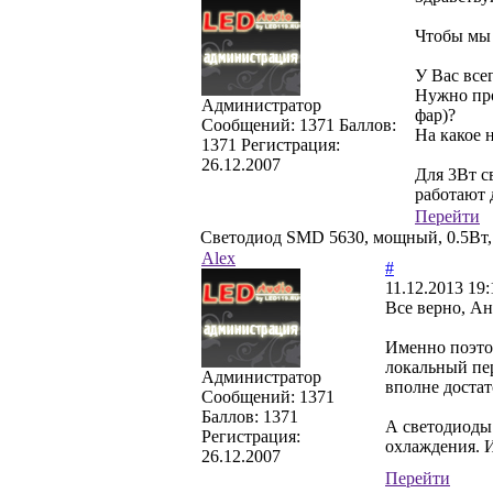
Чтобы мы 
У Вас все
Нужно про
Администратор
фар)?
Cообщений:
1371
Баллов:
На какое 
1371
Регистрация:
26.12.2007
Для 3Вт с
работают 
Перейти
Светодиод SMD 5630, мощный, 0.5Вт
Alex
#
11.12.2013 19:
Все верно, Ан
Именно поэтом
локальный пер
Администратор
вполне достат
Cообщений:
1371
Баллов:
1371
А светодиоды 
Регистрация:
охлаждения. 
26.12.2007
Перейти