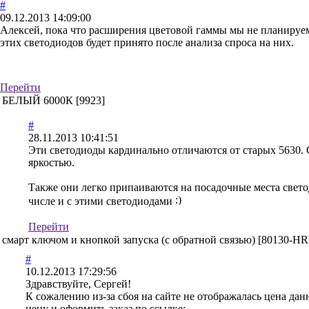
#
09.12.2013 14:09:00
Алексей, пока что расширения цветовой гаммы мы не планируе
этих светодиодов будет принято после анализа спроса на них.
Перейти
, БЕЛЫЙ 6000К [9923]
#
28.11.2013 10:41:51
Эти светодиоды кардинально отличаются от старых 5630. С
яркостью.
Также они легко припаиваются на посадочные места свето
числе и с этими светодиодами
Перейти
март ключом и кнопкой запуска (с обратной связью) [80130-H
#
10.12.2013 17:29:56
Здравствуйте, Сергей!
К сожалению из-за сбоя на сайте не отображалась цена да
цену и оформить заказ по ссылке: