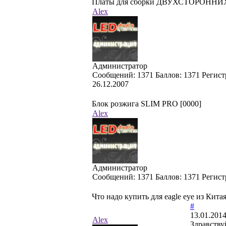
Платы для сборки ДВУХСТОРОННИХ ла
Alex
Администратор
Cообщений:
1371
Баллов:
1371
Регист
26.12.2007
Блок розжига SLIM PRO [0000]
Alex
Администратор
Cообщений:
1371
Баллов:
1371
Регист
Что надо купить для eagle eye из Кита
#
13.01.2014
Alex
Здравству