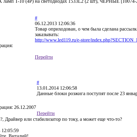
мп T-10 (4P) на светодиодах 1533L2 (2 шт), ЧЕРНЫЕ [10074-
#
06.12.2013 12:06:36
Товар оприходован, о чем была сделана рассылк
заказывать:
http://www.led119.ru/e-store/index.php?SECTION
рация:
Перейти
#
13.01.2014 12:06:58
Данные блоки розжига поступят после 23 январ
рация:
26.12.2007
Перейти
я?, Драйвер или стабилизатор по току, а может еще что-то?
 12:05:59
йте, Виталий!