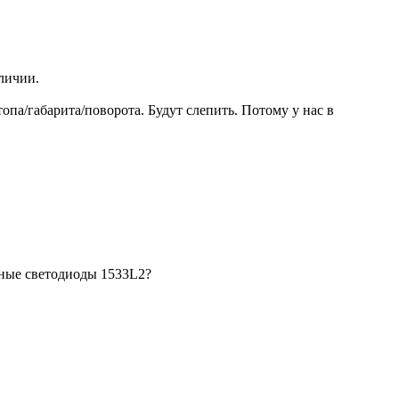
личии.
опа/габарита/поворота. Будут слепить. Потому у нас в
щные светодиоды 1533L2?