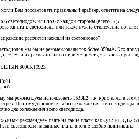
могли Вам посоветовать правильный драйвер, ответьте на след
го 6 светодиодов, или по 6 с каждой стороны (всего 12)?
сто запитать светодиоды или также нужно отключение по плюс
напряжение рассчитан каждый из светодиодов?
ветодиодов мы бы не рекомендовали ток более 350мА. Это приме
долго, если их раскачать на полную мощность, т.к. часто произ
, БЕЛЫЙ 6000К [9923]
13:04
дрей.
у мы рекомендуем использовать 1533L2, т.к. кристаллы в этом 
егрев. Поэтому дополнительного охлаждения эти светодиоды не
очно для охлаждения всего светодиода.
5630 мы рекомендуем паять на такие платы как QB2-FL, QB2-S и 
И эти светодиоды на данные платы вполне удобно припаивать.