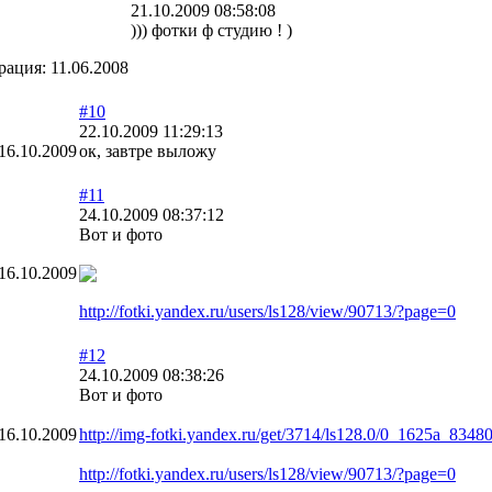
21.10.2009 08:58:08
))) фотки ф студию ! )
рация:
11.06.2008
#10
22.10.2009 11:29:13
16.10.2009
ок, завтре выложу
#11
24.10.2009 08:37:12
Вот и фото
16.10.2009
http://fotki.yandex.ru/users/ls128/view/90713/?page=0
#12
24.10.2009 08:38:26
Вот и фото
16.10.2009
http://img-fotki.yandex.ru/get/3714/ls128.0/0_1625a_834
http://fotki.yandex.ru/users/ls128/view/90713/?page=0