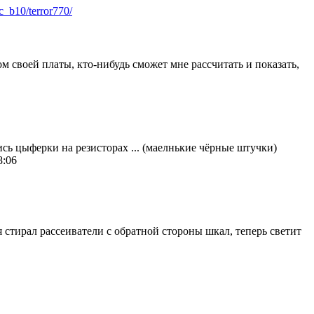
ic_b10/terror770/
м своей платы, кто-нибудь сможет мне рассчитать и показать,
ись цыферки на резисторах ... (маелнькие чёрные штучки)
8:06
мя стирал рассеиватели с обратной стороны шкал, теперь светит