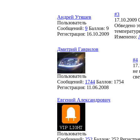
#3
Андрей Утяшев
17.10.2009 
Пользователь
Обведено эт
Сообщений:
9
Баллов:
9
температуры
Регистрация:
16.10.2009
Изменено:
Дмитрий Гаврилов
#4
17.
не 
Пользователь
св
Сообщений:
1744
Баллов:
1754
Регистрация:
11.06.2008
Евгений Александрович
Пользователь
Сообщений:
252
Баллов:
252
Регистра