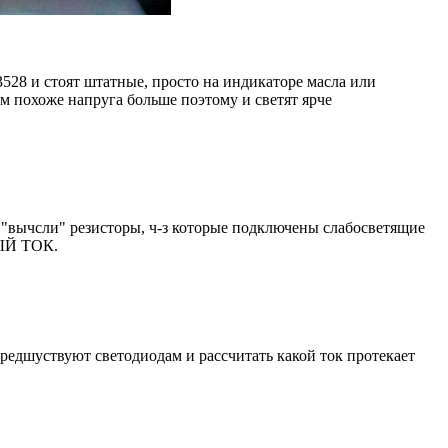
3528 и стоят штатные, просто на индикаторе масла или
там похоже напруга больше поэтому и светят ярче
о - "вычсли" резисторы, ч-з которые подключены слабосветящие
НЫЙ ТОК.
предшуствуют светодиодам и рассчитать какой ток протекает