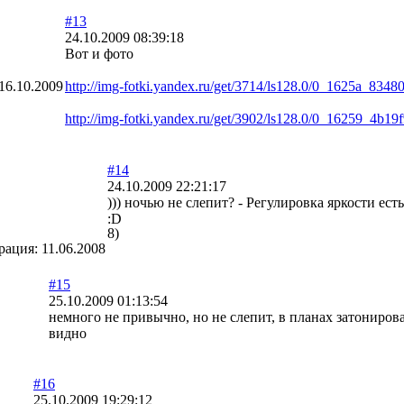
#13
24.10.2009 08:39:18
Вот и фото
16.10.2009
http://img-fotki.yandex.ru/get/3714/ls128.0/0_1625a_834
http://img-fotki.yandex.ru/get/3902/ls128.0/0_16259_4b19
#14
24.10.2009 22:21:17
))) ночью не слепит? - Регулировка яркости есть
8)
рация:
11.06.2008
#15
25.10.2009 01:13:54
немного не привычно, но не слепит, в планах затониров
видно
#16
25.10.2009 19:29:12