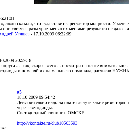
06:21:01
о, люди сказали, что туда ставится регулятор мощности. У меня 
 они светят в разы ярче. менял их местами результата не дало. 
Андрей Утяшев
-
17.10.2009 06:22:09
10.2009 20:59:18
напруга .. а ток, скорее всего ... посмотри на плате внимательн
етодиоды и поменяй их на меньшего номинала, расчитав НУЖ
#5
18.10.2009 09:54:42
Действительно надо на плате глянуть какие резисторы 
через светодиоды.
Светодиодный тюнинг в ОМСКЕ
http://vkontakte.ru/club10563593
ция: