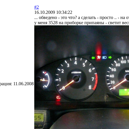
#2
16.10.2009 10:34:22
... обведено - это что? а сделать - просто .. - 
у меня 3528 на приборке припаяны - светит ве
рация:
11.06.2008