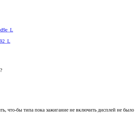
80d9e_L
f92_L
?
ать, что-бы типа пока зажигание не включить дисплей не было