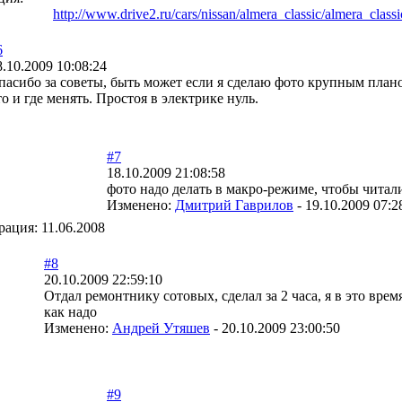
http://www.drive2.ru/cars/nissan/almera_classic/almera_class
6
8.10.2009 10:08:24
пасибо за советы, быть может если я сделаю фото крупным плано
то и где менять. Простоя в электрике нуль.
#7
18.10.2009 21:08:58
фото надо делать в макро-режиме, чтобы читал
Изменено:
Дмитрий Гаврилов
-
19.10.2009 07:2
рация:
11.06.2008
#8
20.10.2009 22:59:10
Отдал ремонтнику сотовых, сделал за 2 часа, я в это вре
как надо
Изменено:
Андрей Утяшев
-
20.10.2009 23:00:50
#9