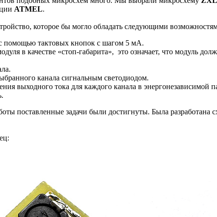
ентов подобных микросхем много. Мы выбрали микросхему
ZXL
ации
ATMEL
.
устройство, которое бы могло обладать следующими возможностя
с помощью тактовых кнопок с шагом 5 мА.
дуля в качестве «стоп-габарита», это означает, что модуль дол
ала.
выбранного канала сигнальным светодиодом.
ения выходного тока для каждого канала в энергонезависимой п
.
аботы поставленные задачи были достигнуты. Была разработана с
ец: