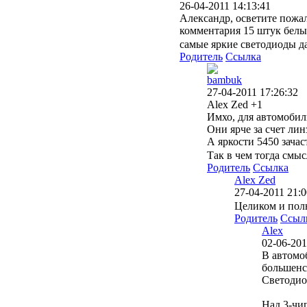
26-04-2011 14:13:41
Александр, осветите пожа
комментария 15 штук белых
самые яркие светодиоды д
Родитель
Ссылка
bambuk
27-04-2011 17:26:32
Alex Zed +1
Имхо, для автомоби
Они ярче за счет лин
А яркости 5450 зачас
Так в чем тогда смы
Родитель
Ссылка
Alex Zed
27-04-2011 21:0
Целиком и пол
Родитель
Ссыл
Alex
02-06-201
В автомо
большенст
Светодиод
Над 3-чи