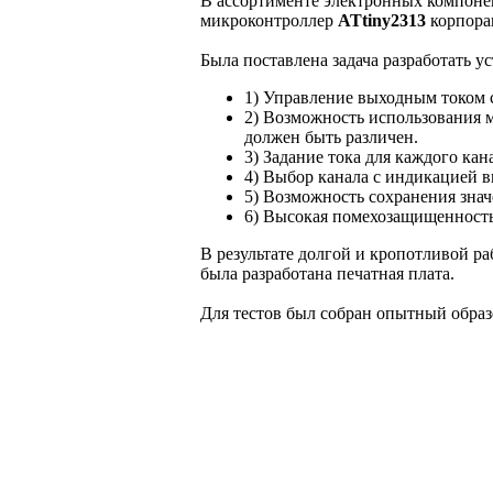
В ассортименте электронных компон
микроконтроллер
ATtiny2313
корпор
Была поставлена задача разработать 
1) Управление выходным током 
2) Возможность использования мо
должен быть различен.
3) Задание тока для каждого кан
4) Выбор канала с индикацией 
5) Возможность сохранения знач
6) Высокая помехозащищенность
В результате долгой и кропотливой р
была разработана печатная плата.
Для тестов был собран опытный образ