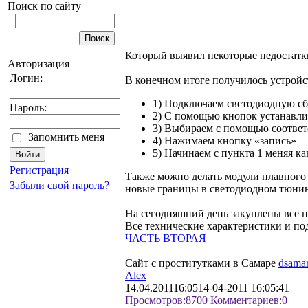
Поиск по сайту
Который выявил некоторые недостатк
Авторизация
Логин:
В конечном итоге получилось устройс
1) Подключаем светодиодную сбо
Пароль:
2) С помощью кнопок устанавли
3) Выбираем с помощью соответ
Запомнить меня
4) Нажимаем кнопку «запись»
5) Начинаем с пункта 1 меняя ка
Регистрация
Также можно делать модули плавного 
Забыли свой пароль?
новые границы в светодиодном тюнин
На сегодняшний день закуплены все 
Все технические характеристики и по
ЧАСТЬ ВТОРАЯ
Сайт с проститутками в Самаре
dsama
Alex
14.04.2011
16:05
14-04-2011 16:05:41
Просмотров:
8700
Комментариев:
0