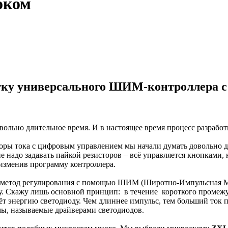
оком
тку универсального ШИМ-контроллера с
овольно длительное время. И в настоящее время процесс разра
оры тока с цифровым управлением мы начали думать довольно дав
 не надо задавать пайкой резисторов – всё управляется кнопками
изменив программу контроллера.
ит метод регулирования с помощью ШИМ (Широтно-Импульсная М
уду. Скажу лишь основной принцип: в течение короткого промежу
ёт энергию светодиоду. Чем длиннее импульс, тем больший ток п
ы, называемые драйверами светодиодов.