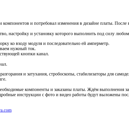
и компонентов и потребовал изменения в дизайне платы. После
тво, настройку и установку которого выполнить под силу любом
рку ко входу модуля и последовательно ей амперметр.
ваем нужный ток.
ствующей кнопки канал.
нал.
разгорания и затухания, стробоскопы, стабилизаторы для само
ге.
необходимые компоненты и заказаны платы. Ждём выполнения за
дробные инструкции с фото и видео работы будут выложены пос
ra.com