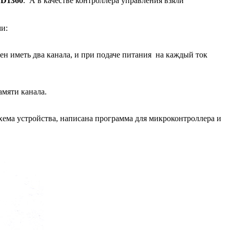
D1360
. А в качестве контроллера управления взяли
ми:
жен иметь два канала, и при подаче питания на каждый ток
амяти канала.
хема устройства, написана программа для микроконтроллера и