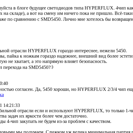
луйста в блоге будущее светодиодов типа HYPERFLUX. 4чип как
 на складе), а вот на смену им ничего пока не пришло. Всё-так
аже по сравнению с SMD5450. Лично мне хотелось бы возвраще
льной отрасли HYPERFLUX гораздо интереснее, нежели 5450.
зы, пайка к ножкам гораздо надежнее, внешний вид более эстети
тую не хватает, а это напрямую влияет безопасность.
сл перехода на SMD5450?
0:40
ностью согласен. Да, 5450 хороши, но HYPERFLUX 2/3/4 чип е
ка
1 14:21:33
бильной отрасли если и используют HYPERFLUX, то только 1-чи
ва задач их яркости более чем достаточно.
ы 4-чип закупать не будем из-за проблем с качеством.
повыми мы подумаем. Слижком уж велика минимальная партия 