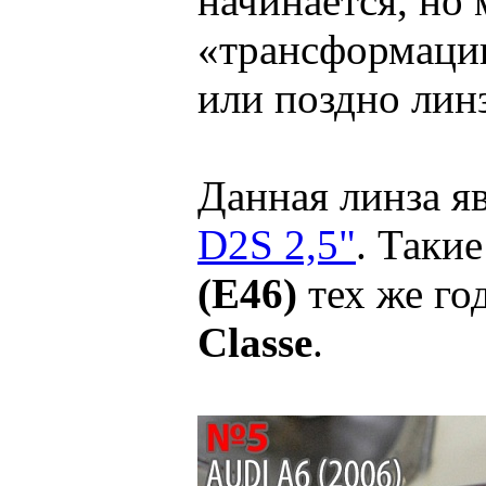
начинается, но 
«трансформации
или поздно лин
Данная линза я
D2S 2,5"
. Таки
(E46)
тех же го
Classe
.