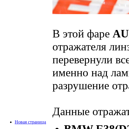
В этой фаре
AU
отражателя лин
перевернули вс
именно над ламп
разрушение отр
Данные отражат
Новая страница
BMW E38(D