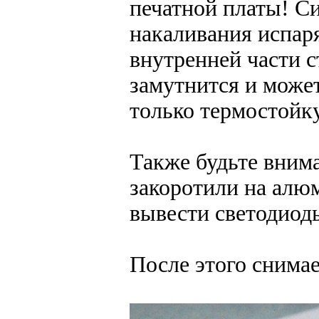
печатной платы! С
накаливания испаря
внутренней части с
замутнится и может
только термостой
Также будьте вним
закоротили на алю
вывести светодиоды
После этого снима