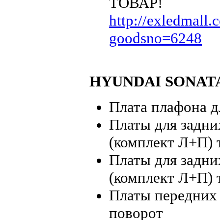
ТОВАР!
http://exledmall
goodsno=6248
HYUNDAI SONAT
Плата плафона
Платы для зад
(комплект Л+П)
Платы для зад
(комплект Л+П
Платы передних 
поворот