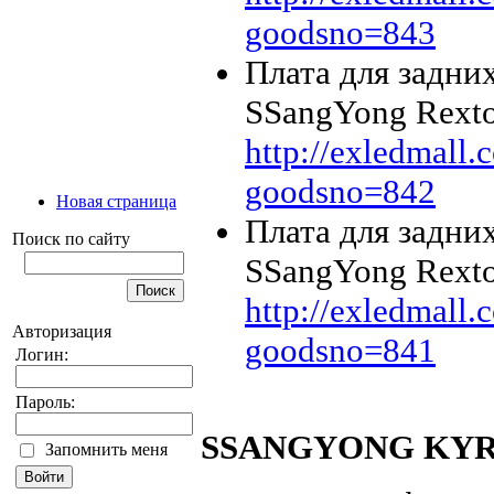
goodsno=843
Плата для задни
SSangYong Rexto
http://exledmall
goodsno=842
Новая страница
Плата для задни
Поиск по сайту
SSangYong Rexto
http://exledmall
Авторизация
goodsno=841
Логин:
Пароль:
SSANGYONG KY
Запомнить меня