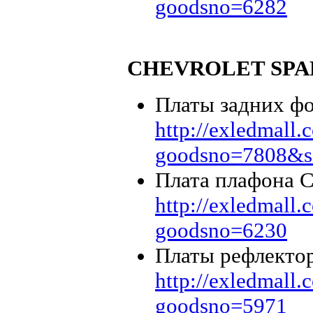
goodsno=6282
CHEVROLET SP
Платы задних фо
http://exledmall
goodsno=7808&se
Плата плафона Ch
http://exledmall
goodsno=6230
Платы рефлектор
http://exledmall
goodsno=5971