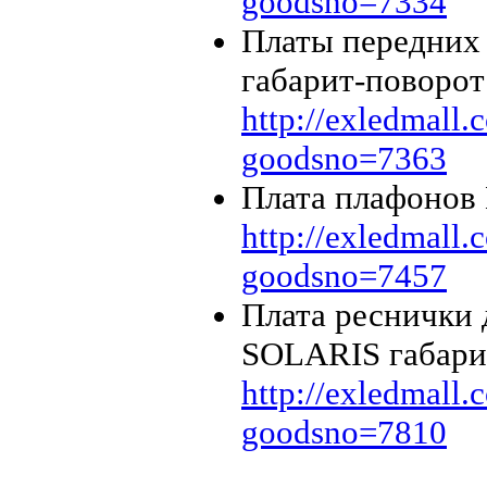
goodsno=7334
Платы передни
габарит-поворот
http://exledmall
goodsno=7363
Плата плафоно
http://exledmall
goodsno=7457
Плата реснички
SOLARIS габарит
http://exledmall
goodsno=7810