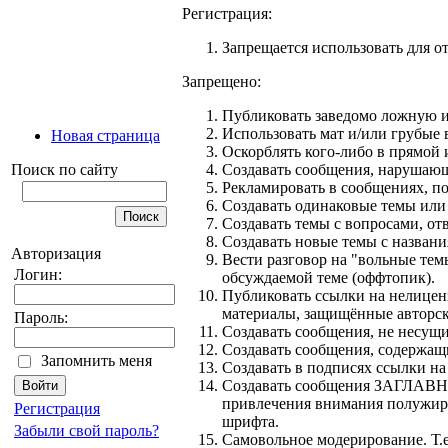
Регистрация:
Запрещается использовать для от
Запрещено:
Публиковать заведомо ложнyю 
Использовать мат и/или грубые 
Новая страница
Оскорблять кого-либо в прямой 
Поиск по сайту
Создавать сообщения, наpyшающ
Рекламировать в сообщениях, п
Создавать одинаковые темы или
Создавать темы с вопросами, от
Создавать новые темы с назван
Авторизация
Вести разговор на "вольные тем
Логин:
обсуждаемой теме (оффтопик).
Публиковать ссылки на нелиценз
материалы, защищённые авторски
Пароль:
Создавать сообщения, не несущи
Создавать сообщения, содержащи
Запомнить меня
Создавать в подписях ссылки на
Cоздавать сообщения ЗАГЛАВНЫ
привлечения внимания полужирн
Регистрация
шрифта.
Забыли свой пароль?
Самовольное модерирование. Т.е