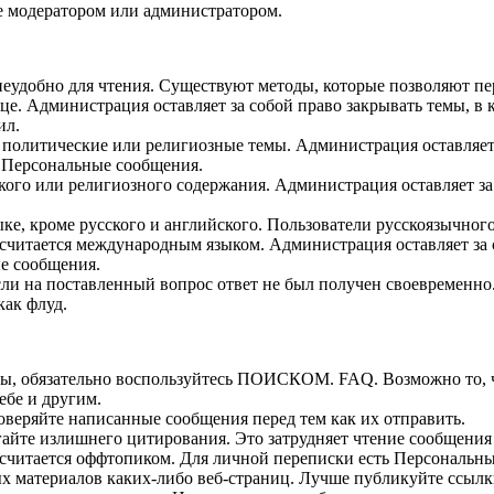
е модератором или администратором.
 неудобно для чтения. Существуют методы, которые позволяют пе
це. Администрация оставляет за собой право закрывать темы, в
ил.
 политические или религиозные темы. Администрация оставляет 
з Персональные сообщения.
ого или религиозного содержания. Администрация оставляет за
ке, кроме русского и английского. Пользователи русскоязычно
считается международным языком. Администрация оставляет за с
ые сообщения.
сли на поставленный вопрос ответ не был получен своевременно
как флуд.
мы, обязательно воспользуйтесь ПОИСКОМ. FAQ. Возможно то, ч
ебе и другим.
оверяйте написанные сообщения перед тем как их отправить.
айте излишнего цитирования. Это затрудняет чтение сообщения 
 считается оффтопиком. Для личной переписки есть Персональн
х материалов каких-либо веб-страниц. Лучше публикуйте ссылк