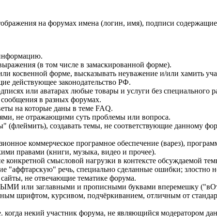
ображения на форумах имена (логин, имя), подписи содержащие н
инфоpмацию.
выражения (в том числе в замаскированной форме).
или косвенной форме, высказывать неуважение и/или хамить уч
ие действyющее законодательство РФ.
одписях или аватарах любые товары и услуги без специального 
 сообщения в разных форумах.
веты на которые даны в теме FAQ.
иями, не отражающими суть проблемы или вопроса.
ы" (флеймить), создавать темы, не соответствующие данному фо
ионное коммерческое програмное обеспечение (варез), программы
ми правами (книги, музыка, видео и прочее).
е конкретной смысловой нагрузки в контексте обсуждаемой темы
е "аффтарскую" речь, специально сделанные ошибки; злостно н
 сайты, не отвечающие тематике форума.
МИ или заглавными и прописными буквами вперемешку ("вОт 
ым шрифтом, курсивом, подчёркиванием, отличным от стандар
. когда некий участник форума, не являющийся модератором дан