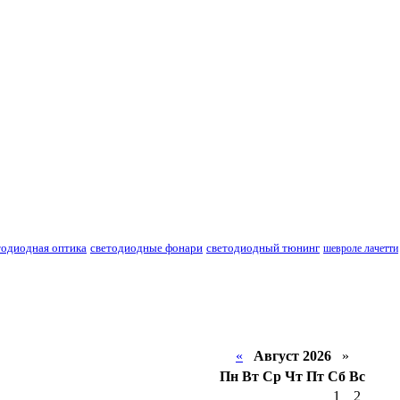
тодиодная оптика
светодиодные фонари
светодиодный тюнинг
шевроле лачетти
«
Август 2026
»
Пн
Вт
Ср
Чт
Пт
Сб
Вс
1
2