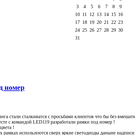
3
4
5
6
7
8
9
10
11
12
13
14
15
16
17
18
19
20
21
22
23
24
25
26
27
28
29
30
31
д номер
га стали сталкиватся с просьбами клиентов что бы без вмешати
есте с командой LED119 разработали рамки под номер !
цвета !
ых рамках используются сверх яркие светодиоды даныне надписи 