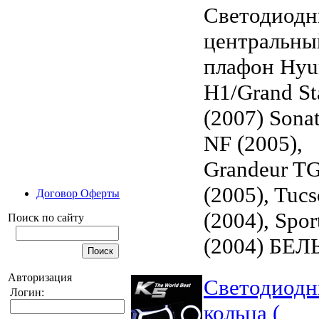
Светодиод
центральны
плафон Hyu
H1/Grand St
(2007) Sona
NF (2005),
Grandeur T
(2005), Tuc
Договор Оферты
(2004), Spor
Поиск по сайту
(2004) БЕ
Авторизация
Светодиод
Логин:
кольца (