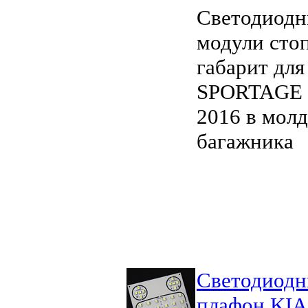
Светодиод
модули стоп
габарит для
SPORTAGE
2016 в мол
багажника
Светодиод
плафон KIA