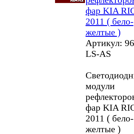
фар KIA RI
2011 ( бело-
желтые )
Артикул: 96
LS-AS
Светодиод
модули
рефлекторо
фар KIA R
2011 ( бело-
желтые )