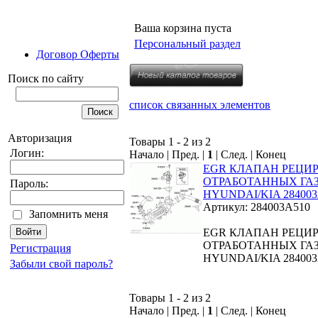
Ваша корзина пуста
Персональный раздел
Договор Оферты
Поиск по сайту
список связанных элементов
Авторизация
Товары 1 - 2 из 2
Логин:
Начало | Пред. |
1
| След. | Конец
EGR КЛАПАН РЕЦИ
ОТРАБОТАННЫХ ГА
Пароль:
HYUNDAI/KIA 284003
Артикул: 284003A510
Запомнить меня
EGR КЛАПАН РЕЦИ
ОТРАБОТАННЫХ ГА
Регистрация
HYUNDAI/KIA 284003
Забыли свой пароль?
Товары 1 - 2 из 2
Начало | Пред. |
1
| След. | Конец