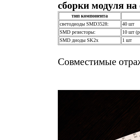
сборки модуля на
тип компонента
светодиоды SMD3528:
40 шт
SMD резисторы:
10 шт (
SMD диоды SK2x
1 шт
Совместимые отра