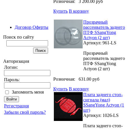
Розничная:
3 200.00 руб
Купить
В корзину
Прозрачный
Договор Оферты
рассеиватель заднего
ПТФ SSangYong
Поиск по сайту
Actyon (2 шт)
Артикул: 961-LS
Прозрачный
рассеиватель заднего
Авторизация
ПТФ SSangYong
Логин:
Actyon (2 шт)
Розничная:
631.00 руб
Пароль:
Купить
В корзину
Запомнить меня
Плата заднего стоп-
сигнала (мал)
SSangYong Actyon (1
Регистрация
шт)
Забыли свой пароль?
Артикул: 1026-LS
Плата заднего стоп-