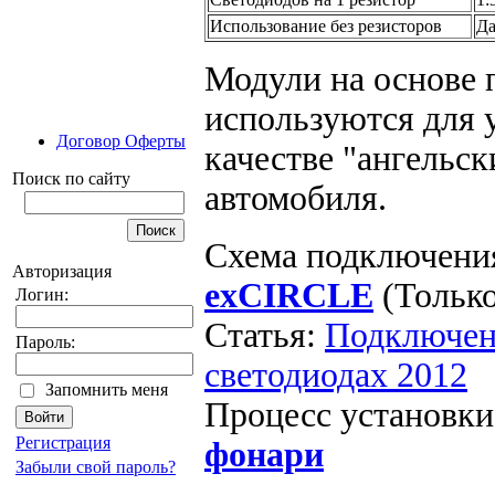
Использование без резисторов
Д
Модули на основе 
используются для у
Договор Оферты
качестве "ангельск
Поиск по сайту
автомобиля.
Схема подключени
Авторизация
exCIRCLE
(Только
Логин:
Статья:
Подключени
Пароль:
светодиодах 2012
Запомнить меня
Процесс установки
Регистрация
фонари
Забыли свой пароль?