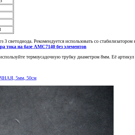
3
3
з 3 светодиода. Рекомендуется использовать со стабилизатором 
ра тока на базе AMC7140 без элементов
используйте термоусадочную трубку диаметром 8мм. Её артику
АЧНАЯ, 5мм, 50см