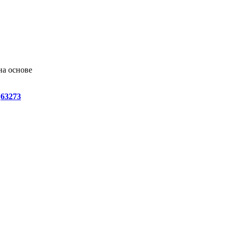
на основе
л
63273