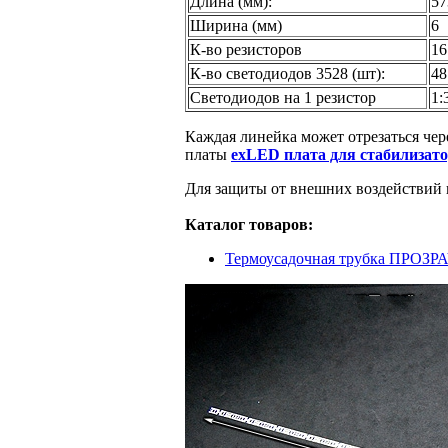
Длина (мм):
57
Ширина (мм)
6
К-во резисторов
16
К-во светодиодов 3528 (шт):
48
Светодиодов на 1 резистор
1:
Каждая линейка может отрезаться чере
платы
exLED плата для стабилизато
Для защиты от внешних воздействий 
Каталог товаров:
Термоусадочная трубка ПРОЗР