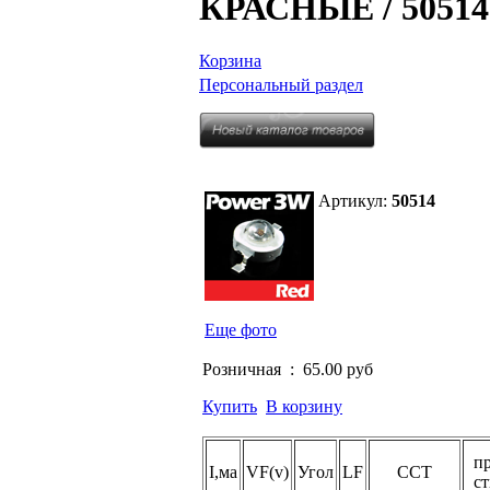
КРАСНЫE / 50514
Корзина
Персональный раздел
Артикул:
50514
Еще фото
Розничная :
65.00 руб
Купить
В корзину
пр
I,ма
VF(v)
Угол
LF
CCT
ст