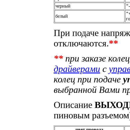
черный
"
-
"
белый
г
При подаче напряж
отключаются.
**
**
при заказе коле
драйверами
с
упра
колец при подаче
у
выбранной Вами п
Описание
ВЫХО
пиновым разъемом
цвет провода