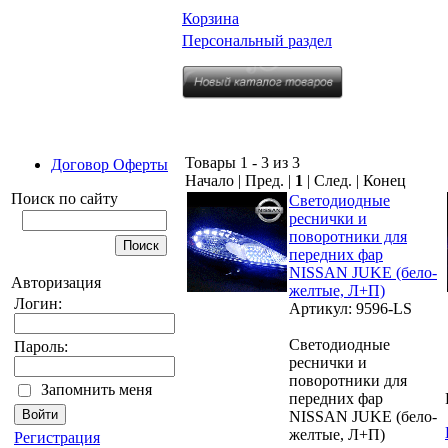
Корзина
Персональный раздел
Товары 1 - 3 из 3
Договор Оферты
Начало | Пред. |
1
| След. | Конец
Поиск по сайту
Светодиодные
реснички и
поворотники для
передних фар
NISSAN JUKE (бело-
Авторизация
желтые, Л+П)
Логин:
Артикул: 9596-LS
Светодиодные
Пароль:
реснички и
поворотники для
Запомнить меня
передних фар
NISSAN JUKE (бело-
желтые, Л+П)
Регистрация