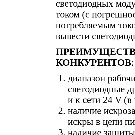
светодиодных моду
током (с погрешно
потребляемым токо
вывести светодиоды
ПРЕИМУЩЕСТВА
КОНКУРЕНТОВ
:
диапазон рабоч
светодиодные др
и к сети 24 V (в
наличие искроз
искры в цепи пи
наличие защиты 