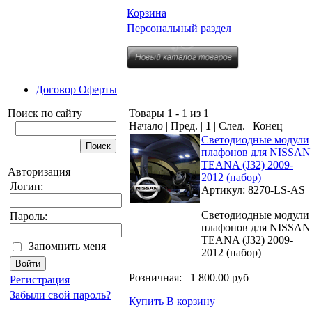
Корзина
Персональный раздел
Договор Оферты
Поиск по сайту
Товары 1 - 1 из 1
Начало | Пред. |
1
| След. | Конец
Светодиодные модули
плафонов для NISSAN
TEANA (J32) 2009-
Авторизация
2012 (набор)
Логин:
Артикул: 8270-LS-AS
Светодиодные модули
Пароль:
плафонов для NISSAN
TEANA (J32) 2009-
Запомнить меня
2012 (набор)
Розничная:
1 800.00 руб
Регистрация
Забыли свой пароль?
Купить
В корзину