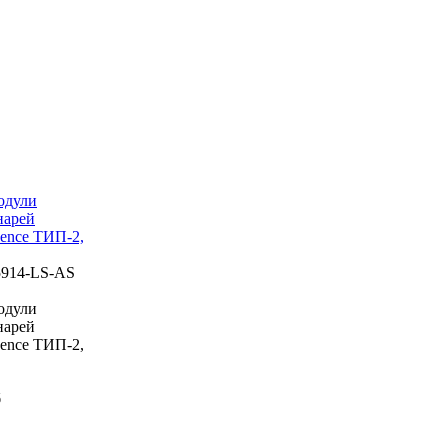
одули
нарей
uence ТИП-2,
5914-LS-AS
одули
нарей
uence ТИП-2,
б