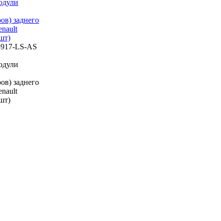
одули
ов) заднего
nault
 шт)
5917-LS-AS
одули
ов) заднего
nault
 шт)