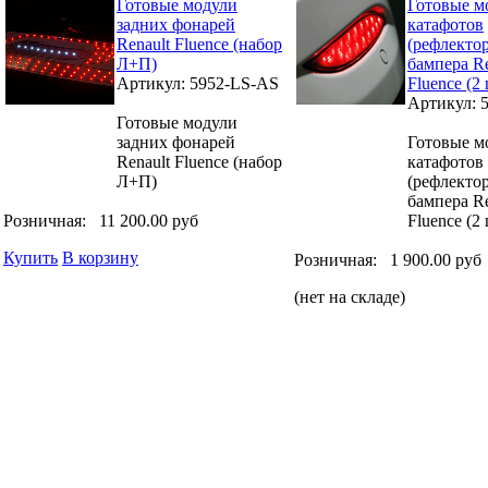
Готовые модули
Готовые м
задних фонарей
катафотов
Renault Fluence (набор
(рефлектор
Л+П)
бампера Re
Артикул: 5952-LS-AS
Fluence (2
Артикул: 
Готовые модули
задних фонарей
Готовые м
Renault Fluence (набор
катафотов
Л+П)
(рефлектор
бампера Re
Розничная:
11 200.00 руб
Fluence (2
Купить
В корзину
Розничная:
1 900.00 руб
(нет на складе)