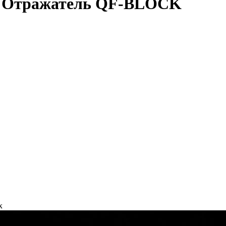
S Отражатель QF-BLOCK
х