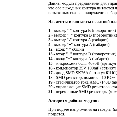
Данны модуль предназначен для упра
что оба выходных контура питаются ч
возможных скачков напряжения в бор
Элементы и контакты печатной пл
1
- выход: "
-
" контура B (поворотник)
2
- выход: "
+
" контура B (поворотник)
3
- выход: "
-
" контура A (габарит)
4
- выход: "
+
" контура A (габарит)
12
- вход: "
-
" общий
13
- вход: "
+
" контура B (поворотник)
14
- вход: "
+
" контура A (габарит)
15
- микросхема 6CIT 4070B (артикул
16
- конденсатор 35V 100mF (артикул
17
- диод SMD SK26A (артикул
61101
18
- SMD резистор, номинал: 10 КОм
19
- стабилизатор тока AMC7140D (а
20
- управляющие SMD резисторы стаб
21
- переменные SMD резисторы (можн
Алгоритм работы модуля:
При подаче напряжения на габарит (
подается.