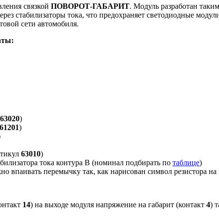
вления связкой
ПОВОРОТ-ГАБАРИТ
. Модуль разработан таким
ерез стабилизаторы тока, что предохраняет светодиодные модул
товой сети автомобиля.
аты:
63020
)
61201
)
)
ртикул
63010
)
илизатора тока контура B (номинал подбирать по
таблице
)
о впаивать перемычку так, как нарисован символ резистора на 
контакт
14
) на выходе модуля напряжение на габарит (контакт
4
) 