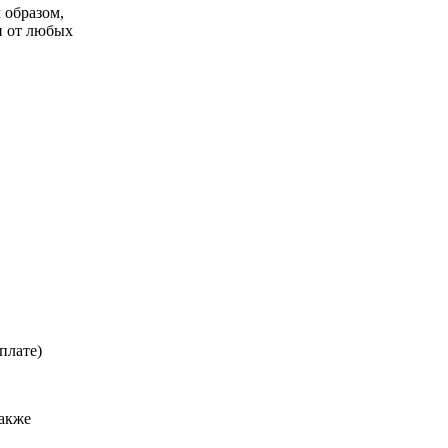
 образом,
и от любых
плате)
также