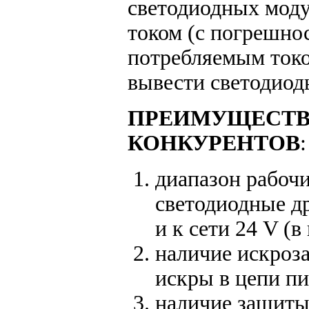
светодиодных моду
током (с погрешно
потребляемым токо
вывести светодиоды
ПРЕИМУЩЕСТВА
КОНКУРЕНТОВ
:
диапазон рабоч
светодиодные др
и к сети 24 V (в
наличие искроз
искры в цепи пи
наличие защиты 