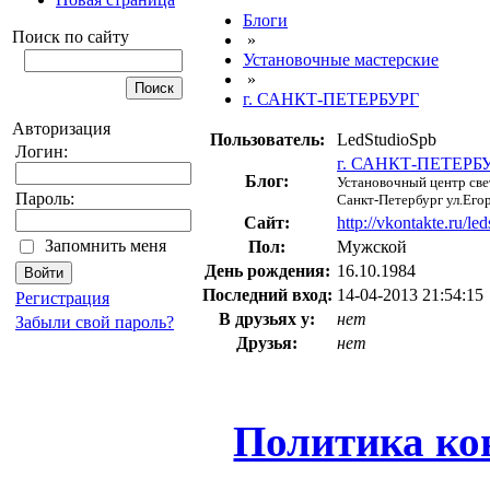
Блоги
Поиск по сайту
»
Установочные мастерские
»
г. САНКТ-ПЕТЕРБУРГ
Авторизация
Пользователь:
LedStudioSpb
Логин:
г. САНКТ-ПЕТЕРБ
Блог:
Установочный центр све
Пароль:
Санкт-Петербург ул.Егор
Сайт:
http://vkontakte.ru/le
Запомнить меня
Пол:
Мужской
День рождения:
16.10.1984
Последний вход:
14-04-2013 21:54:15
Регистрация
В друзьях у:
нет
Забыли свой пароль?
Друзья:
нет
Политика ко