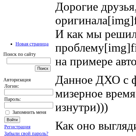
Дорогие друзья
оригинала[img]f
И как мы реши
проблему[img]fi
Новая страница
Поиск по сайту
на примере авт
Данное ДХО с ф
Авторизация
Логин:
мизерное время 
Пароль:
изнутри)))
Запомнить меня
Как оно выгляди
Регистрация
Забыли свой пароль?