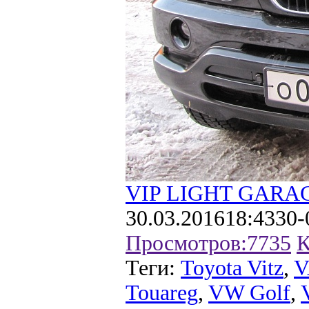
VIP LIGHT GARA
30.03.2016
18:43
30-
Просмотров:
7735
К
Теги:
Toyota Vitz
,
V
Touareg
,
VW Golf
,