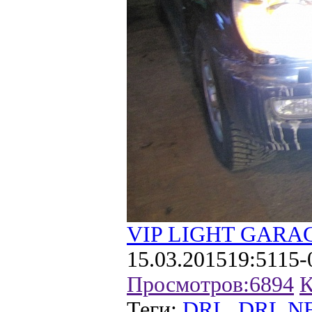
VIP LIGHT GARA
15.03.2015
19:51
15-
Просмотров:
6894
К
Теги:
DRL
,
DRL N