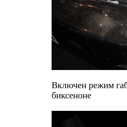
Включен режим габ
биксеноне