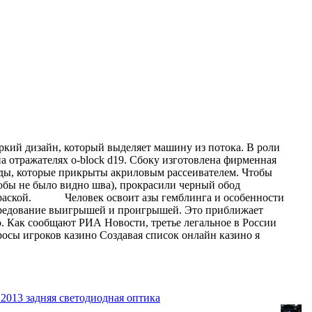
яркий дизайн, который выделяет машину из потока. В роли
 отражателях o-block d19. Сбоку изготовлена фирменная
ы, которые прикрыты акриловым рассеивателем. Чтобы
тобы не было видно шва), прокрасили черный обод
раской.
Человек освоит азы гемблинга и особенности
чередование выигрышей и проигрышей. Это приближает
 Как сообщают РИА Новости, третье легальное в России
росы игроков казино Создавая список онлайн казино я
2013 задняя светодиодная оптика