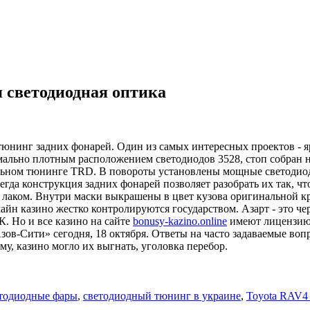
я светодиодная оптика
 тюнинг задних фонарей. Один из самых интересных проектов - 
ально плотным расположением светодиодов 3528, стоп собран на
льном тюнинге TRD. В повороты установлены мощные светодиод
егда конструкция задних фонарей позволяет разобрать их так, ч
 лаком. Внутри маски выкрашены в цвет кузова оригинальной к
айн казино жестко контролируются государством. Азарт - это 
. Но и все казино на сайте
bonusy-kazino.online
имеют лицензию.
зов-Сити» сегодня, 18 октября. Ответы на часто задаваемые воп
у, казино могло их выгнать, уголовка перебор.
тодиодные фары
,
светодиодный тюнинг в украине
,
Toyota RAV4 