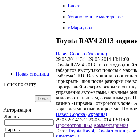
Блоги
»
Установочные мастерские
»
г.Мариуполь
Toyota RAV4 2013 задня
Павел Сорока (Украина)
29.05.2014
13:11
29-05-2014 13:11:00
Toyota RAV 4 2013 г.в. светодиодный
габаритов выступают полосы с максим
Новая страница
эмблема TRD. Вся машина в оригина
"прикрыть" шов после разборки (не вс
Поиск по сайту
аэрографией и сверху вскрыли оптику
управления автоматами. Обычные онл
видеослоты к играм, созданным для ПК
казино «Нирвана» откроется в зоне «А
задавался многими вопросами. По моем
Авторизация
Павел Сорока (Украина)
Логин:
29.05.2014
13:11
29-05-2014 13:11:00
Просмотров:
8862
Комментариев:
0
Пароль:
Теги:
Toyota Rav 4
,
Toyota тюнинг
,
све
supermax73