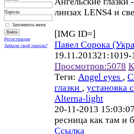
Ангельские глазки -
линзах LENS4 и св
Пароль:
Запомнить меня
[IMG ID=]
Регистрация
Павел Сорока (Укр
Забыли свой пароль?
19.11.2013
21:10
19-
Просмотров:
5078
К
Теги:
Angel eyes
,
C
глазки
,
установка 
Alterna-light
20-11-2013 15:03:0
ресница как там и 
Ссылка