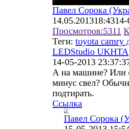
Павел Сорока (Укр
14.05.2013
18:43
14-
Просмотров:
5311
К
Теги:
toyota camry
LEDStudio UKHTA
14-05-2013 23:37:3
А на машине? Или с
минус свел? Обычн
подтирать.
Ссылка
Павел Сорока (
15-05-2013 15:5