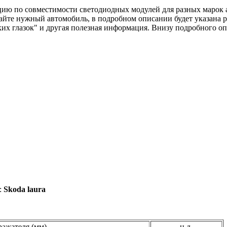
цию по совместимости светодиодных модулей для разных марок 
айте нужный автомобиль, в подробном описании будет указана р
ких глазок" и другая полезная информация. Внизу подробного о
:
Skoda laura
ажателя (мм)
н.д.