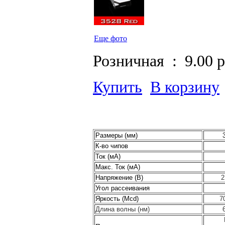
Еще фото
Розничная :
9.00 
Купить
В корзину
Размеры (мм)
К-во чипов
Ток (мА)
Макс. Ток (мА)
Напряжение (В)
2
Угол рассеивания
Яркость (Mcd)
7
Длина волны (нм)
6